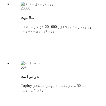
20000
صلاحیت
پیویسی سٹیبلائزر 20،000 ٹن کی سالانہ
پیداواری صلاحیت۔
50+
درخواست
TopJoy نے 50 سے زیادہ ایپلی کیشنز
تیار کی ہیں۔