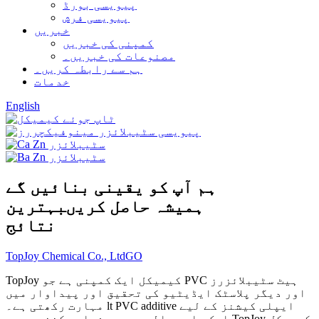
پیویسی بورڈ
پیویسی فرش
خبریں
کمپنی کی خبریں
مصنوعات کی خبریں۔
ہم سے رابطہ کریں۔
خدمات
English
ہم آپ کو یقینی بنائیں گے
ہمیشہ حاصل کریں
بہترین
نتائج
TopJoy Chemical Co., Ltd
GO
TopJoy کیمیکل ایک کمپنی ہے جو PVC ہیٹ سٹیبلائزرز
اور دیگر پلاسٹک ایڈیٹیو کی تحقیق اور پیداوار میں
مہارت رکھتی ہے۔ lt PVC additive ایپلی کیشنز کے لیے
ایک جامع عالمی سروس فراہم کنندہ ہے۔ TopJoy کیمیکل