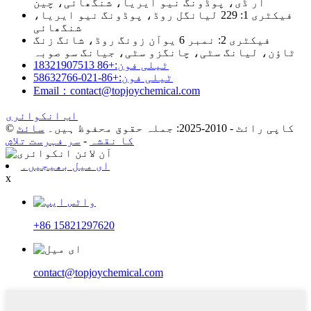
آر ڈی، پوڈونگ نیو ایریا، شنگھائی، چین
فیکٹری 1: 229 لیانگل روڈ، پوڈونگ نیو ایریا،
شنگھائی
فیکٹری 2: نمبر 6 یوآن زونگ روڈ، شانگ زنگ
ٹاؤن، لیانگ سٹی، چانگزو سٹی، جیانگ سو صوبہ
ٹیلی فون:+86 18321907513
ٹیلی فون:+86-021-58632766
Email：contact@topjoychemical.com
اب انکوائری
© کاپی رائٹ - 2010-2025: جملہ حقوق محفوظ ہیں۔
سائٹ
کا نقشہ
-
سر فہرست تلاش
ای میل بھیجیں۔
x
+86 15821297620
contact@topjoychemical.com