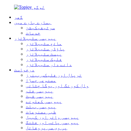
گھر
ہمارے بارے میں
سرٹیفیکیشن
خدمات
پیویسی سٹیبلائزر
مائع سٹیبلائزر
پاؤڈر سٹیبلائزر
پیسٹ سٹیبلائزر
فلیک سٹیبلائزر
دانے دار سٹیبلائزر
درخواست
ترپال اور فلیکس بینرز
مصنوعی چمڑا
وال کورنگ اور یوگا چٹائی
پیویسی فلم
پیویسی شیٹ
پیویسی کھلونے
پیویسی بیلٹ
طبی مصنوعات
پیویسی وائر اور کیبل
پیویسی پائپ اور فٹنگ
پی وی سی پروفائل