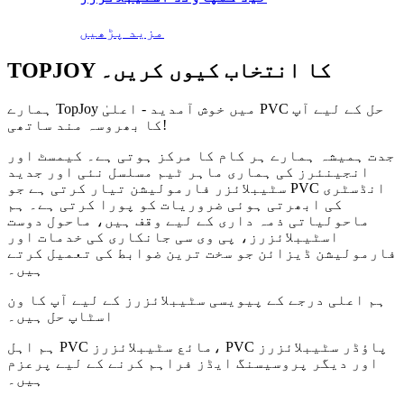
مزید پڑھیں
TOPJOY کا انتخاب کیوں کریں۔
ہمارے TopJoy میں خوش آمدید - اعلیٰ PVC حل کے لیے آپ
کا بھروسہ مند ساتھی!
جدت ہمیشہ ہمارے ہر کام کا مرکز ہوتی ہے۔ کیمسٹ اور
انجینئرز کی ہماری ماہر ٹیم مسلسل نئی اور جدید
سٹیبلائزر فارمولیشن تیار کرتی ہے جو PVC انڈسٹری
کی ابھرتی ہوئی ضروریات کو پورا کرتی ہے۔ ہم
ماحولیاتی ذمہ داری کے لیے وقف ہیں، ماحول دوست
اسٹیبلائزرز، پی وی سی جانکاری کی خدمات اور
فارمولیشن ڈیزائن جو سخت ترین ضوابط کی تعمیل کرتے
ہیں۔
ہم اعلی درجے کے پیویسی سٹیبلائزرز کے لیے آپ کا ون
اسٹاپ حل ہیں۔
ہم اہل PVC مائع سٹیبلائزرز، PVC پاؤڈر سٹیبلائزرز
اور دیگر پروسیسنگ ایڈز فراہم کرنے کے لیے پرعزم
ہیں۔