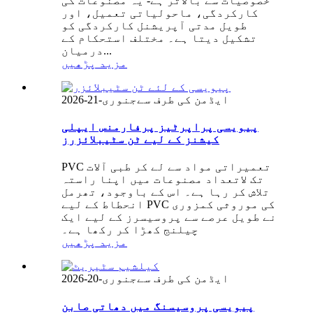
خصوصیات سے بالاتر ہے- یہ مصنوعات کی
کارکردگی، ماحولیاتی تعمیل، اور
طویل مدتی آپریشنل کارکردگی کو
تشکیل دیتا ہے۔ مختلف استحکام کے
درمیان...
مزید پڑھیں
ایڈمن کی طرف سے
جنوری-21-2026
پیویسی پراپرٹیز پرفارمنس ایپلی
کیشنز کے لیے ٹن سٹیبلائزرز
PVC تعمیراتی مواد سے لے کر طبی آلات
تک لاتعداد مصنوعات میں اپنا راستہ
تلاش کر رہا ہے۔ اس کے باوجود، تھرمل
انحطاط کے لیے PVC کی موروثی کمزوری
نے طویل عرصے سے پروسیسرز کے لیے ایک
چیلنج کھڑا کر رکھا ہے۔
مزید پڑھیں
ایڈمن کی طرف سے
جنوری-20-2026
پیویسی پروسیسنگ میں دھاتی صابن