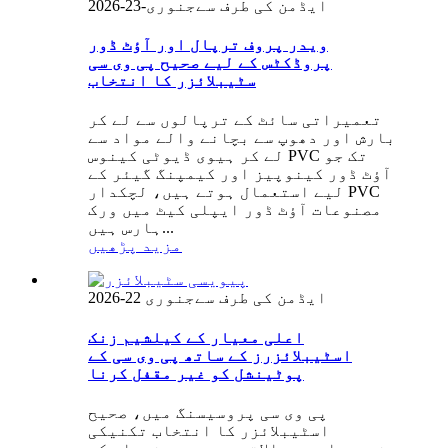
ایڈمن کی طرف سے
جنوری-23-2026
ویدر پروف ترپال اور آؤٹ ڈور
پروڈکٹس کے لیے صحیح پی وی سی
سٹیبلائزر کا انتخاب
تعمیراتی سائٹ کے ترپالوں سے لے کر
بارش اور دھوپ سے بچانے والے مواد سے
لے کر ہیوی ڈیوٹی کینوس PVC تک جو
آؤٹ ڈور کینوپیز اور کیمپنگ گیئر کے
لیے استعمال ہوتے ہیں، لچکدار PVC
مصنوعات آؤٹ ڈور ایپلی کیٹ میں ورک
ہارس ہیں...
مزید پڑھیں
ایڈمن کی طرف سے
جنوری 22-2026
اعلی معیار کے کیلشیم زنک
اسٹیبلائزرز کے ساتھ پی وی سی کے
پوٹینشل کو غیر مقفل کرنا
پی وی سی پروسیسنگ میں، صحیح
اسٹیبلائزر کا انتخاب تکنیکی