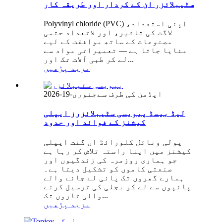
سٹیبلائزر ان کے کردار اور طریقہ کار
Polyvinyl chloride (PVC) اپنی استعداد،
لاگت کی تاثیر، اور لاتعداد حتمی
مصنوعات کے ساتھ موافقت کے لیے
منایا جاتا ہے — تعمیراتی مواد سے
لے کر طبی آلات تک اور...
مزید پڑھیں
ایڈمن کی طرف سے
جنوری-19-2026
لیڈ بیسڈ پیویسی سٹیبلائزرز ایپلی
کیشنز کے فوائد اور حدود
پولی ونائل کلورائڈ ان گنت ایپلی
کیشنز میں اپنا راستہ تلاش کر رہا ہے
جو ہماری روزمرہ کی زندگیوں اور
صنعتی کاموں کو تشکیل دیتا ہے۔
ہمارے گھروں تک پانی لے جانے والے
پائپوں سے لے کر بجلی کی ترسیل کرنے
والی تاروں تک...
مزید پڑھیں