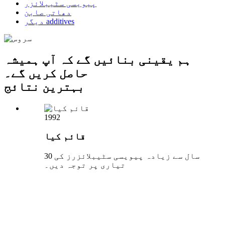
پیویسی سٹیبلائزر
دھاتی صابن
دیگر additives
ہم یقینی بنائیں گے کہ آپ ہمیشہ
حاصل کریں گے۔
بہترین نتائج
1992
قائم کیا
30 سال سے زیادہ پیویسی سٹیبلائزرز کی
تیاری پر توجہ دیں۔