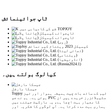
ٹاپ جوائی
نمائش
کیا
لوگ بولتے ہیں۔
جیسکا مارشل
Topjoy ٹیم کے ساتھ بات چیت ہمیشہ ہموار اور تیز
ہوتی ہے۔ ہم نے جو PVC سٹیبلائزرز خریدے ہیں ان
کا معیار بہت اچھا ہے، یہ مارکیٹ جیتنے میں
ہماری بہت مدد کرتا ہے۔ آپ لوگوں کا شکریہ اور