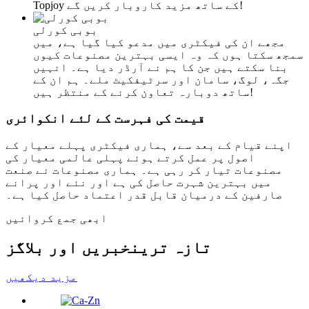
Topjoy کے ساتھ مزید کاروبار کریں گے!
بوبی کورلی
مجھے ان کی فیکٹری میں مدعو کیا گیا ہے، میں
سمجھ سکتا ہوں کہ وہ ایسی بہترین مصنوعات کیوں
بنا سکتے ہیں جن کا ہم نے آرڈر دیا ہے۔ انہیں
جگہ، لوگ، سامان اور سرٹیفکیٹ ملے۔ ہم ان کے
ساتھ دوبارہ تعاون کرنے کے منتظر ہیں!
قیمت کی فہرست کے لئے انکوائری
اپنے قیام کے بعد سے، ہماری فیکٹری پہلے معیار کے
اصول پر عمل کرتے ہوئے پہلی عالمی معیار کی
مصنوعات تیار کر رہی ہے۔ ہماری مصنوعات نے صنعت
میں بہترین شہرت حاصل کی ہے اور نئے اور پرانے
صارفین کے درمیان قابل قدر اعتماد حاصل کیا ہے۔
ابھی جمع کروائیں
تازہ ترین
خبریں اور بلاگز
مزید دیکھیں