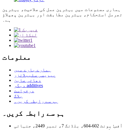
ہماری مصنوعات میں بہترین عمل کی صلاحیت، بہترین
تھرمل استحکام، بہترین مطابقت اور بہترین پھیلاؤ
ہے۔
معلومات
ہمارے بارے میں
پیویسی سٹیبلائزر
دھاتی صابن
دیگر additives
درخواست
بلاگ
ہم سے رابطہ کریں۔
ہم سے رابطہ کریں۔
آفس: یونٹ 602-604، بلڈنگ 7، نمبر 2449، جنہائی