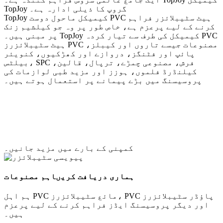
TopJoy گروپ کا ذیلی ادارہ ہے۔
TopJoy کیمیکل ماحول دوست PVC ہیٹ سٹیبلائزر فراہم
کرنے کے لیے پرعزم ہے، خاص طور پر وہ جو کیلشیم زنک
پر مبنی ہیں۔ TopJoy کیمیکل کی طرف سے تیار کردہ PVC
ہیٹ سٹیبلائزرز PVC مصنوعات جیسے تاروں اور کیبلز،
پائپ اور فٹنگز، دروازے اور کھڑکیوں، کنویئر
بیلٹس، SPC فرش، مصنوعی چمڑے، ترپال، قالین،
کیلنڈرڈ فلموں، ہوزز اور مزید طبی لوازمات کی
پروسیسنگ میں بڑے پیمانے پر استعمال ہوتے ہیں۔
کمپنی کے بارے میں مزید جانیں۔
ہماری دریافت کریں
اہم مصنوعات
ہم اہل PVC مائع سٹیبلائزرز، PVC پاؤڈر سٹیبلائزرز
اور دیگر پروسیسنگ ایڈز فراہم کرنے کے لیے پرعزم
ہیں۔