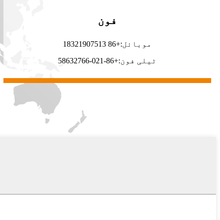
فون
موبائل:+86 18321907513
ٹیلی فون:+86-021-58632766