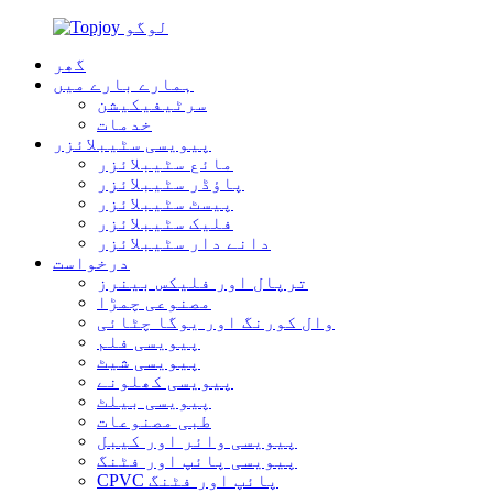
گھر
ہمارے بارے میں
سرٹیفیکیشن
خدمات
پیویسی سٹیبلائزر
مائع سٹیبلائزر
پاؤڈر سٹیبلائزر
پیسٹ سٹیبلائزر
فلیک سٹیبلائزر
دانے دار سٹیبلائزر
درخواست
ترپال اور فلیکس بینرز
مصنوعی چمڑا
وال کورنگ اور یوگا چٹائی
پیویسی فلم
پیویسی شیٹ
پیویسی کھلونے
پیویسی بیلٹ
طبی مصنوعات
پیویسی وائر اور کیبل
پیویسی پائپ اور فٹنگ
CPVC پائپ اور فٹنگ