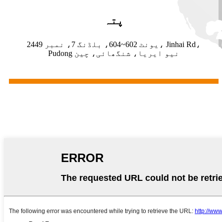
پتہ
یونٹ 602~604، بلڈنگ 7، نمبر 2449، Jinhai Rd،
Pudong نیو ایریا، شنگھائی، چین