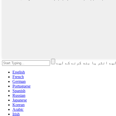
English
French
German
Portuguese
Spanish
Russian
Japanese
Korean
Arabic
Irish