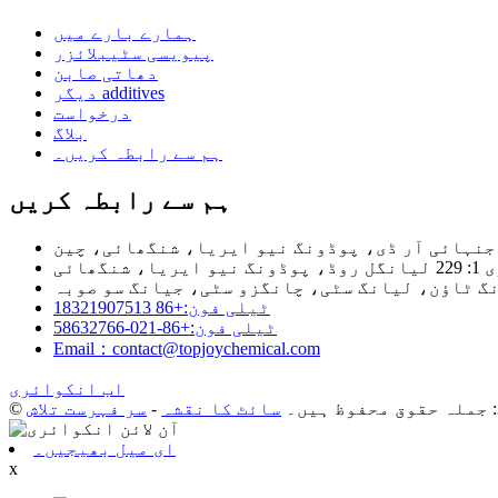
ہمارے بارے میں
پیویسی سٹیبلائزر
دھاتی صابن
دیگر additives
درخواست
بلاگ
ہم سے رابطہ کریں۔
ہم سے رابطہ کریں
ریا، شنگھائی
ٹیلی فون:+86 18321907513
ٹیلی فون:+86-021-58632766
Email：contact@topjoychemical.com
اب انکوائری
سائٹ کا نقشہ
-
سر فہرست تلاش
ای میل بھیجیں۔
x