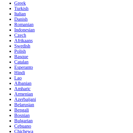
Greek
Turkish
Italian
Danish
Romanian
Indonesian
Czech
Afrikaans
Swedish
Polish
Basque
Catalan
Esperanto
Hindi
Lao
Albanian
Amharic
Armenian
Azerbaijani
Belarusian
Bengali
Bosnian
Bulgarian
Cebuano
Chichewa