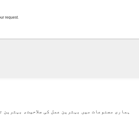
ہماری مصنوعات میں بہترین عمل کی صلاحیت، بہترین ت