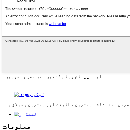
اپنا پیغام یہاں لکھیں اور ہمیں بھیجیں۔
ھرمل استحکام، بہترین مطابقت اور بہترین پھیلاؤ ہے۔
معلومات