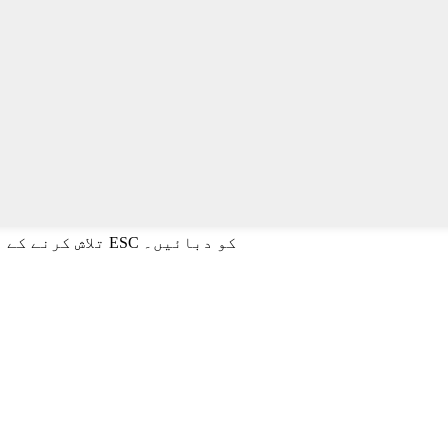
تلاش کرنے کے لیے انٹر یا بند کرنے کے لیے ESC کو دبائیں۔