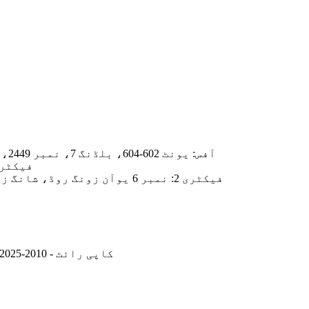
آفس: یونٹ 602-604، بلڈنگ 7، نمبر 2449، جنہائی آر ڈی، پوڈونگ نیو ایریا، شنگھائی، چین
فیکٹری 1: 229 لیانگل روڈ، پوڈونگ نیو ای
فیکٹری 2: نمبر 6 یوآن زونگ روڈ، شانگ زنگ ٹاؤن، لیانگ سٹی، چانگزو سٹی، جیانگ سو صوبہ
© کاپی رائٹ - 2010-2025: جملہ حقوق محفوظ ہیں۔