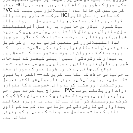
موثر HCl سکینجرز کے طور پر کام کرتے ہیں۔ جیسے ہی
PVC گرمی میں گل جاتا ہے، اسٹیبلائزر میں سیسہ کے
مرکبات جاری ہونے والے HCl کے ساتھ رد عمل ظاہر
کرتے ہیں تاکہ مستحکم، پانی میں حل نہ ہونے والے
لیڈ کلورائیڈز بن جائیں۔ یہ رد عمل آٹوکیٹیلیٹک
سڑن سائیکل میں خلل ڈالتا ہے، پولیمر چین کی مزید
خرابی کو روکتا ہے۔ بہت سے متبادلات کے علاوہ جو چیز
لیڈ اسٹیبلائزرز کو متعین کرتی ہے وہ ان کی طویل
مدتی تھرمل استحکام فراہم کرنے کی صلاحیت ہے، نہ کہ
پروسیسنگ کے دوران نہ صرف مختصر مدت کا تحفظ۔ یہ
پائیدار کارکردگی انہیں ایپلی کیشنز کے لیے خاص
طور پر قابل قدر بناتی ہے جہاں پی وی سی مصنوعات سے
توقع کی جاتی ہے کہ وہ طویل عمر کے دوران سخت
ماحولیاتی حالات کا مقابلہ کریں گے — اکثر دہائیوں
تک۔ مزید برآں، لیڈ پر مبنی فارمولیشن اکثر تھرمل
پروٹیکشن اور چکنا کرنے والی خصوصیات کا متوازن
امتزاج پیش کرتے ہیں، جو PVC ذرات اور پگھلے ہوئے
پولیمر اور پروسیسنگ مشینری کے درمیان رگڑ کو کم
کرکے پروسیسنگ کو آسان بناتا ہے۔ یہ دوہری فعالیت
پیداوار کی کارکردگی کو بڑھاتی ہے، کم سے کم ڈاؤن
ٹائم کے ساتھ مسلسل مصنوعات کے معیار کو یقینی
بناتی ہے۔