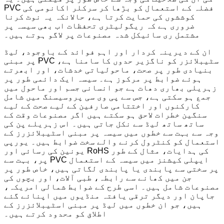
PVC فضلہ کے استعمال کو بڑھا کر سرکلر اکانومی کی
کوششوں کی حمایت کرتا ہے، حالانکہ یہ نوٹ کرنا
ضروری ہے کہ ریگولیٹری تحفظات اب بھی سیسہ پر
مشتمل ری سائیکل شدہ مصنوعات پر لاگو ہوتے ہیں۔
ان کے دیرینہ کردار اور اہم فوائد کے باوجود، لیڈ
پر مبنی PVC سٹیبلائزر کو ناگزیر حدوں کا سامنا ہے،
بنیادی طور پر صحت، ماحولیاتی خدشات، اور ابھرتے
ہوئے ضوابط پر مرکوز ہے۔ سیسہ ایک دائمی طور پر
زہریلی بھاری دھات ہے جو انسانی جسم اور ماحول میں
جمع ہو سکتی ہے، جس سے پی وی سی پروسیسنگ میں شامل
کارکنوں اور اختتامی صارفین کے لیے صحت کے لیے
سنگین خطرات لاحق ہو سکتے ہیں اگر مصنوعات وقت کے
ساتھ ساتھ لیڈ سے نکل جاتی ہیں۔ اس زہریلے پن کی
وجہ سے بہت سے خطوں میں سیسہ پر مبنی اسٹیبلائزرز کے
استعمال کو کنٹرول کرنے والے سخت ضوابط ہیں۔ یورپی
یونین کی رسائی اور RoHS کی ہدایات، مثال کے طور
پر، بہت سے PVC ایپلی کیشنز میں سیسہ کے استعمال
پر سختی سے پابندی یا پابندی لگاتی ہیں، خاص طور پر
جن میں کھانے سے رابطہ، طبی آلات، اور بچوں کی
مصنوعات شامل ہیں۔ اسی طرح کے ضوابط شمالی امریکہ،
جاپان اور دیگر ترقی یافتہ منڈیوں میں اپنائے گئے
ہیں، جو ان خطوں میں لیڈ پر مبنی اسٹیبلائزرز کے
اطلاق کو محدود کرتے ہیں۔