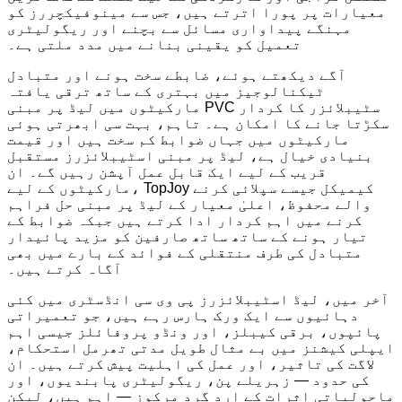
معیارات پر پورا اترتے ہیں، جس سے مینوفیکچررز کو
مہنگے پیداواری مسائل سے بچنے اور ریگولیٹری
تعمیل کو یقینی بنانے میں مدد ملتی ہے۔
آگے دیکھتے ہوئے، ضابطے سخت ہونے اور متبادل
ٹیکنالوجیز میں بہتری کے ساتھ ترقی یافتہ
مارکیٹوں میں لیڈ پر مبنی PVC سٹیبلائزر کا کردار
سکڑتا جانے کا امکان ہے۔ تاہم، بہت سی ابھرتی ہوئی
مارکیٹوں میں جہاں ضوابط کم سخت ہیں اور قیمت
بنیادی خیال ہے، لیڈ پر مبنی اسٹیبلائزرز مستقبل
قریب کے لیے ایک قابل عمل آپشن رہیں گے۔ ان
مارکیٹوں کے لیے، TopJoy کیمیکل جیسے سپلائی کرنے
والے محفوظ، اعلیٰ معیار کے لیڈ پر مبنی حل فراہم
کرنے میں اہم کردار ادا کرتے ہیں جبکہ ضوابط کے
تیار ہونے کے ساتھ ساتھ صارفین کو مزید پائیدار
متبادل کی طرف منتقلی کے فوائد کے بارے میں بھی
آگاہ کرتے ہیں۔
آخر میں، لیڈ اسٹیبلائزرز پی وی سی انڈسٹری میں کئی
دہائیوں سے ایک ورک ہارس رہے ہیں، جو تعمیراتی
پائپوں، برقی کیبلز، اور ونڈو پروفائلز جیسی اہم
ایپلی کیشنز میں بے مثال طویل مدتی تھرمل استحکام،
لاگت کی تاثیر، اور عمل کی اہلیت پیش کرتے ہیں۔ ان
کی حدود — زہریلے پن، ریگولیٹری پابندیوں، اور
ماحولیاتی اثرات کے ارد گرد مرکوز — اہم ہیں، لیکن