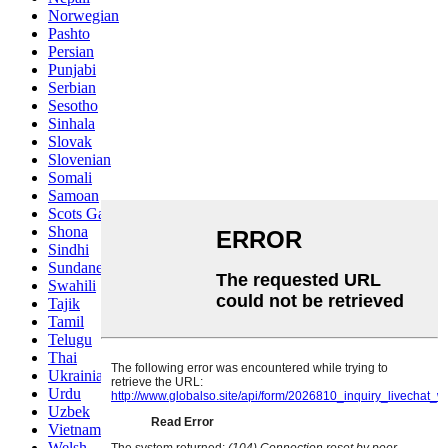
Norwegian
Pashto
Persian
Punjabi
Serbian
Sesotho
Sinhala
Slovak
Slovenian
Somali
Samoan
Scots Gaelic
Shona
Sindhi
Sundanese
Swahili
Tajik
Tamil
Telugu
Thai
Ukrainian
Urdu
Uzbek
Vietnamese
Welsh