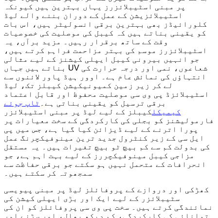
پر مبنی اسٹیبلائزرز یہاں بہترین ہیں کیونکہ
اسٹیبلائزیشن کے عمل کے دوران بننے والے لیڈ
کلورائیڈز بھی بہترین برقی انسولیٹر ہیں، اس بات
کو یقینی بناتے ہیں کہ کیبل کی موصلیت کی خصوصیات
وقت کے ساتھ برقرار رہیں۔ مزید برآں، یہ
اسٹیبلائزرز موسم کی بہتر مزاحمت فراہم کرتے ہیں،
جو انہیں بیرونی کیبل ایپلی کیشنز کے لیے مثالی
بناتے ہیں جہاں UV شعاعوں، نمی اور درجہ حرارت کی
انتہاؤں کی نمائش عام ہے۔ اوور ہیڈ پاور لائنوں سے
لے کر زیر زمین کمیونیکیشن کیبلز تک، لیڈ
اسٹیبلائزڈ پی وی سی موصلیت محفوظ اور قابل اعتماد
برقی ترسیل کو یقینی بناتی ہے۔
ٹاپ جوئے
کیمیکل
کیبلز کے لیے لیڈ پر مبنی اسٹیبلائزر
فارمولیشنز کو بجلی کی کارکردگی کے سخت معیارات پر
پورا اترنے کے لیے ڈیزائن کیا گیا ہے، جس میں پی
ایل سی کے زیر کنٹرول جدید ترین مینوفیکچرنگ عمل
کی بدولت کم سے کم بیچ ٹو بیچ تغیرات ہیں۔ یہ مستقل
مزاجی کیبل مینوفیکچررز کے لیے بہت اہم ہے، جو
انحرافات کے متحمل نہیں ہو سکتے جو برقی حفاظت سے
سمجھوتہ کر سکتے ہیں۔
کھڑکی اور دروازے کے پروفائلز لیڈ پر مبنی پیویسی
سٹیبلائزر کے لیے ایک اور بڑی ایپلی کیشن کی
نمائندگی کرتے ہیں۔ سخت پی وی سی پروفائلز کو ان کی
توانائی کی کارکردگی، کم دیکھ بھال، اور سڑنے اور