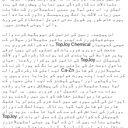
متبادلات نے کارکردگی میں نمایاں پیش رفت کی ہے،
لیکن وہ اب بھی لیڈ پر مبنی اسٹیبلائزرز کے مقابلے
میں زیادہ لاگت یا تنگ پروسیسنگ ونڈوز کے ساتھ آتے
ہیں، خاص طور پر طویل مدتی تھرمل استحکام کی ضرورت
والی ایپلی کیشنز میں۔
اس پیچیدہ زمین کی تزئین کو نیویگیٹ کرنے والے
مینوفیکچررز کے لیے، باخبر سٹیبلائزر سپلائر کے
ساتھ شراکت ضروری ہے۔ TopJoy Chemical جیسی کمپنیاں
صنعت کی دوہری ضروریات کو تسلیم کرتی ہیں: ترقی
پذیر ضوابط کی پابندی کرتے ہوئے کارکردگی اور لاگت
کی تاثیر کو برقرار رکھنا۔ جہاں TopJoy کیمیکل نے
ماحول دوست حل کی بڑھتی ہوئی مانگ کو پورا کرنے کے
لیے اعلیٰ کارکردگی والے Ca-Zn سٹیبلائزرز کو شامل
کرنے کے لیے اپنے پورٹ فولیو کو بڑھایا ہے، وہیں یہ
مارکیٹوں اور ایپلی کیشنز کے لیے اعلیٰ معیار کے
لیڈ بیسڈ سٹیبلائزر گریڈز کی پیشکش بھی جاری رکھے
ہوئے ہے جہاں وہ تعمیل اور ضروری ہیں۔ یہ لیڈ پر
مبنی فارمولیشنز حفاظت کو ذہن میں رکھتے ہوئے
ڈیزائن کی گئی ہیں، جس میں ڈسٹ فری گرینولر یا فلیک
فارمز کو شامل کیا گیا ہے تاکہ ہینڈلنگ کے دوران
ورکرز کی نمائش کو کم سے کم کیا جا سکے۔ مزید برآں،
TopJoy کیمیکل کے کوالٹی کنٹرول کے عمل اس بات کو
یقینی بناتے ہیں کہ ان کے لیڈ پر مبنی اسٹیبلائزرز
مستقل مزاجی اور کارکردگی کے لیے صنعت کے سخت ترین