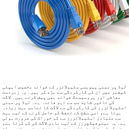
لیڈ پر مبنی پیویسی سٹیبلائزر کے فوائد مخصوص ایپلی
کیشنز میں ان کی کارکردگی سے بڑھ کر ہیں۔ وہ زبردست
معاشی اور پروسیسنگ فوائد بھی پیش کرتے ہیں۔ لاگت
کی تاثیر شاید سب سے اہم فائدہ ہے۔ لیڈ پر مبنی
اسٹیبلائزرز کی کارکردگی سے لاگت کا تناسب بہت زیادہ
ہوتا ہے، اسی سطح کے تحفظ کو حاصل کرنے کے لیے بہت
سے متبادل اسٹیبلائزرز سے کم خوراک کی ضرورت ہوتی
ہے۔ یہ مینوفیکچررز کے لیے مادی لاگت کو کم کرتا ہے،
جو کہ قیمت کے حوالے سے حساس صنعتوں جیسے تعمیرات