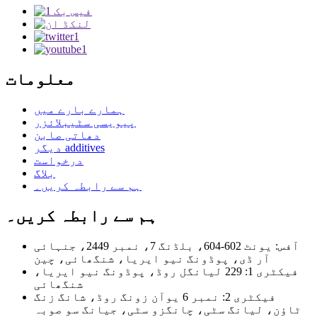
معلومات
ہمارے بارے میں
پیویسی سٹیبلائزر
دھاتی صابن
دیگر additives
درخواست
بلاگ
ہم سے رابطہ کریں۔
ہم سے رابطہ کریں۔
آفس: یونٹ 602-604، بلڈنگ 7، نمبر 2449، جنہائی
آر ڈی، پوڈونگ نیو ایریا، شنگھائی، چین
فیکٹری 1: 229 لیانگل روڈ، پوڈونگ نیو ایریا،
شنگھائی
فیکٹری 2: نمبر 6 یوآن زونگ روڈ، شانگ زنگ
ٹاؤن، لیانگ سٹی، چانگزو سٹی، جیانگ سو صوبہ