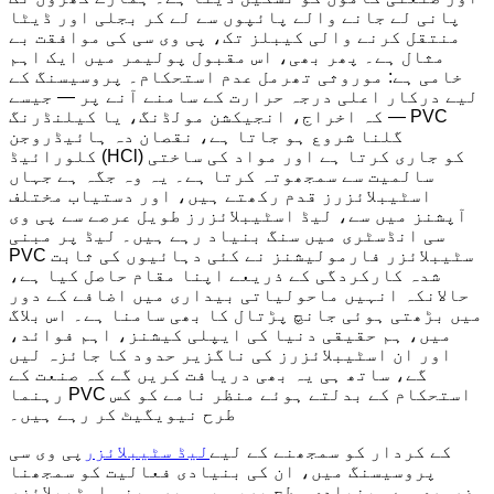
پانی لے جانے والے پائپوں سے لے کر بجلی اور ڈیٹا
منتقل کرنے والی کیبلز تک، پی وی سی کی موافقت بے
مثال ہے۔ پھر بھی، اس مقبول پولیمر میں ایک اہم
خامی ہے: موروثی تھرمل عدم استحکام۔ پروسیسنگ کے
لیے درکار اعلی درجہ حرارت کے سامنے آنے پر — جیسے
کہ اخراج، انجیکشن مولڈنگ، یا کیلنڈرنگ — PVC
گلنا شروع ہو جاتا ہے، نقصان دہ ہائیڈروجن
کلورائیڈ (HCl) کو جاری کرتا ہے اور مواد کی ساختی
سالمیت سے سمجھوتہ کرتا ہے۔ یہ وہ جگہ ہے جہاں
اسٹیبلائزرز قدم رکھتے ہیں، اور دستیاب مختلف
آپشنز میں سے، لیڈ اسٹیبلائزرز طویل عرصے سے پی وی
سی انڈسٹری میں سنگ بنیاد رہے ہیں۔ لیڈ پر مبنی
PVC سٹیبلائزر فارمولیشنز نے کئی دہائیوں کی ثابت
شدہ کارکردگی کے ذریعے اپنا مقام حاصل کیا ہے،
حالانکہ انہیں ماحولیاتی بیداری میں اضافے کے دور
میں بڑھتی ہوئی جانچ پڑتال کا بھی سامنا ہے۔ اس بلاگ
میں، ہم حقیقی دنیا کی ایپلی کیشنز، اہم فوائد،
اور ان اسٹیبلائزرز کی ناگزیر حدود کا جائزہ لیں
گے، ساتھ ہی یہ بھی دریافت کریں گے کہ صنعت کے
رہنما PVC استحکام کے بدلتے ہوئے منظر نامے کو کس
طرح نیویگیٹ کر رہے ہیں۔
کے کردار کو سمجھنے کے لیے
لیڈ سٹیبلائزر
پی وی سی
پروسیسنگ میں، ان کی بنیادی فعالیت کو سمجھنا
ضروری ہے۔ بنیادی سطح پر، سیسہ پر مبنی اسٹیبلائزر