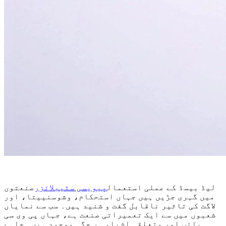
لیڈ بیسڈ کے عملی استعمال
پیویسی سٹیبلائزر
صنعتوں
میں گہری جڑیں ہیں جہاں استحکام، وشوسنییتا، اور
لاگت کی تاثیر ناقابل گفت و شنید ہیں۔ سب سے نمایاں
شعبوں میں سے ایک تعمیراتی صنعت ہے، جہاں پی وی سی
پائپ اور متعلقہ اشیاء ہر جگہ موجود ہیں۔ چاہے