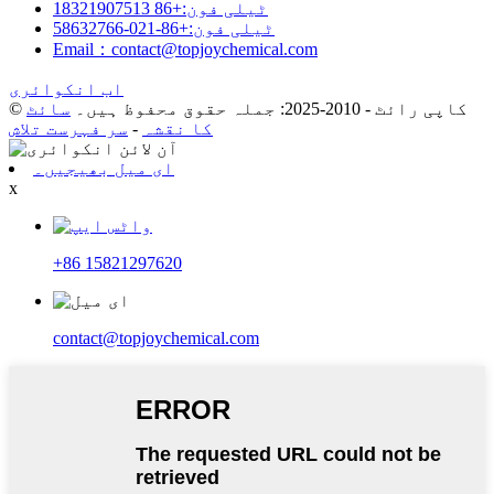
ٹیلی فون:+86 18321907513
ٹیلی فون:+86-021-58632766
Email：contact@topjoychemical.com
اب انکوائری
© کاپی رائٹ - 2010-2025: جملہ حقوق محفوظ ہیں۔
سائٹ
کا نقشہ
-
سر فہرست تلاش
ای میل بھیجیں۔
x
+86 15821297620
contact@topjoychemical.com