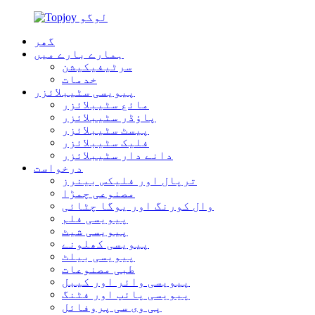
گھر
ہمارے بارے میں
سرٹیفیکیشن
خدمات
پیویسی سٹیبلائزر
مائع سٹیبلائزر
پاؤڈر سٹیبلائزر
پیسٹ سٹیبلائزر
فلیک سٹیبلائزر
دانے دار سٹیبلائزر
درخواست
ترپال اور فلیکس بینرز
مصنوعی چمڑا
وال کورنگ اور یوگا چٹائی
پیویسی فلم
پیویسی شیٹ
پیویسی کھلونے
پیویسی بیلٹ
طبی مصنوعات
پیویسی وائر اور کیبل
پیویسی پائپ اور فٹنگ
پی وی سی پروفائل