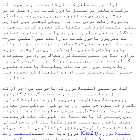
ایک اور حد سلفر کے داغ کا مسئلہ ہے۔ سیسہ کے
مرکبات سلفر پر مشتمل مادوں کے ساتھ رد عمل ظاہر
کرتے ہیں، جس کے نتیجے میں پیویسی مصنوعات کی
بدصورت رنگت ہوتی ہے۔ یہ ایپلی کیشنز میں لیڈ پر
مبنی اسٹیبلائزرز کے استعمال کو محدود کرتا ہے جہاں
رنگ کی مستقل مزاجی اہم ہے، یا جہاں مصنوعات سلفر
سے بھرپور ماحول کے ساتھ رابطے میں آسکتی ہیں—
جیسے کہ کچھ صنعتی ترتیبات یا کوئلے سے چلنے والے
پاور پلانٹس کے قریب آؤٹ ڈور ایپلی کیشنز۔ مزید
برآں، لیڈ پر مبنی سٹیبلائزر شفاف پی وی سی مصنوعات
کے لیے موزوں نہیں ہیں، کیونکہ وہ ہلکی سی کہر یا
رنگ دیتے ہیں، جس سے صاف پیکیجنگ یا شفاف فلموں
جیسی ایپلی کیشنز میں ان کے استعمال کو محدود کیا
جاتا ہے۔
لیڈ پر مبنی اسٹیبلائزرز کا ماحولیاتی اثر ان کے
زہریلے پن سے باہر ہے۔ سیسہ کی کان کنی اور
پروسیسنگ وسائل سے بھرپور اور ماحولیات کے لیے
نقصان دہ ہیں، جو مٹی اور پانی کی آلودگی میں معاون
ہیں۔ سیسہ پر مشتمل پی وی سی مصنوعات کو ضائع کرنا
بھی چیلنجز کا باعث بنتا ہے، کیونکہ غلط طریقے سے
تصرف ماحول میں سیسہ چھوڑ سکتا ہے۔ ان ماحولیاتی
خدشات نے متبادل سٹیبلائزر ٹیکنالوجیز کی ترقی کو
کیلشیم زنک (Ca-Zn) سٹیبلائزرز
،
فروغ دیا ہے، جیسے
جو غیر زہریلا اور زیادہ ماحول دوست ہیں۔ اگرچہ ان