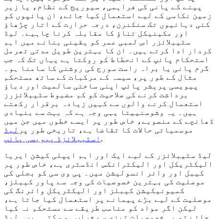
پینے کے پانی کی فراہمی، سیوریج کے نظام، یا زیر
زمین نکاسی کے لیے استعمال کیا جائے، ان پائپوں کو
کئی دہائیوں تک سنکنرن، درجہ حرارت کے اتار چڑھاؤ
اور مکینیکل تناؤ کا مقابلہ کرنا چاہیے۔ لیڈ
سٹیبلائزر اس لمبی عمر کو یقینی بنانے میں اہم
کردار ادا کرتے ہیں۔ ان کا بہترین طویل مدتی تھرمل
استحکام پائپ کے انحطاط کو روکتا ہے یہاں تک کہ جب
گرم پانی یا براہ راست سورج کی روشنی کا سامنا ہو۔
مثال کے طور پر، سیسہ کے مرکبات کے ساتھ مستحکم
پیویسی پریشر پائپ اپنی ساختی سالمیت اور دباؤ
برداشت کرنے کی صلاحیت کو کم مضبوط سٹیبلائزرز
استعمال کرنے والوں سے کہیں زیادہ برقرار رکھتے
ہیں۔ یہ وشوسنییتا یہی وجہ ہے کہ بہت سے بنیادی
ڈھانچے کے منصوبے، خاص طور پر ایسے خطوں میں جن میں
موسمیاتی حالات کا تقاضا ہے، تاریخی طور پر
لیڈ
.
اسٹیبلائزڈ پیویسی پائپ
لیڈ سٹیبلائزر کے لیے ایک اور اہم ایپلی کیشن ایریا
الیکٹریکل اور الیکٹرانکس انڈسٹری ہے، خاص طور پر
کیبل اور وائر انسولیشن میں۔ پی وی سی کو بجلی کی
موصلیت کی بہترین خصوصیات کی وجہ سے پاور کیبلز،
کمیونیکیشن کیبلز اور الیکٹریکل وائرنگ کی
موصلیت کے لیے بڑے پیمانے پر استعمال کیا جاتا ہے،
لیکن اگر مواد کو مناسب طریقے سے مستحکم نہ کیا
جائے تو یہ خصوصیات تیزی سے خراب ہو سکتی ہیں۔ لیڈ