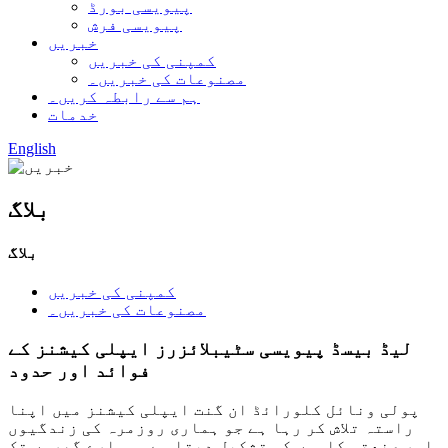
پیویسی بورڈ
پیویسی فرش
خبریں
کمپنی کی خبریں
مصنوعات کی خبریں۔
ہم سے رابطہ کریں۔
خدمات
English
بلاگ
بلاگ
کمپنی کی خبریں
مصنوعات کی خبریں۔
لیڈ بیسڈ پیویسی سٹیبلائزرز ایپلی کیشنز کے
فوائد اور حدود
پولی ونائل کلورائڈ ان گنت ایپلی کیشنز میں اپنا
راستہ تلاش کر رہا ہے جو ہماری روزمرہ کی زندگیوں
اور صنعتی کاموں کو تشکیل دیتا ہے۔ ہمارے گھروں تک