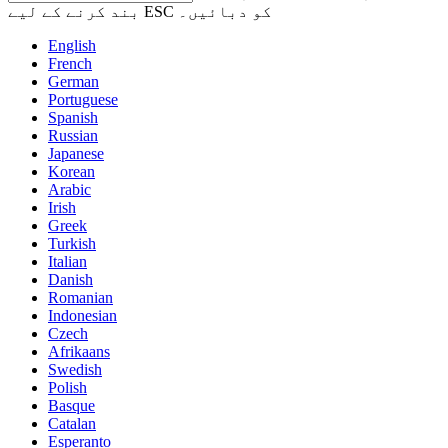
بند کرنے کے لیے ESC کو دبائیں۔
English
French
German
Portuguese
Spanish
Russian
Japanese
Korean
Arabic
Irish
Greek
Turkish
Italian
Danish
Romanian
Indonesian
Czech
Afrikaans
Swedish
Polish
Basque
Catalan
Esperanto