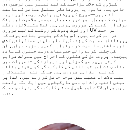
کیڑوں کے خلاف مزاحمت کے لیے تعمیر میں ترجیح دی
جاتی ہے۔ تاہم، یہ پروفائلز مسلسل عناصر کے سامنے
آتے ہیں—سورج کی روشنی، بارش، برف، اور درجہ
حرارت کے جھول—جو غیر معمولی موسمی صلاحیت اور رنگ
برقرار رکھنے کی ضرورت ہوتی ہے۔ لیڈ سٹیبلائزر رنگت
اور ٹوٹ پھوٹ کو روکنے کے لیے ضروری UV مزاحمت
فراہم کرتے ہیں، اس بات کو یقینی بناتے ہوئے کہ
پروفائلز عمارت کی زندگی کے لیے اپنی جمالیاتی کشش
اور ساختی سالمیت کو برقرار رکھیں۔ مزید برآں، ان
کی چکنا کرنے والی خصوصیات درست جہتوں کے ساتھ
پیچیدہ پروفائل کی شکلوں کے اخراج میں سہولت فراہم
کرتی ہیں، جو کھڑکی اور دروازے کی تنصیبات میں
مناسب فٹ اور توانائی کی کارکردگی کو یقینی بنانے
کے لیے ایک اہم ضرورت ہے۔ جب کہ نئے اسٹیبلائزر
متبادلات اس شعبے میں توجہ حاصل کر رہے ہیں، لیڈ پر
مبنی اختیارات اب بھی مارکیٹوں میں ایک جگہ رکھتے
ہیں جہاں لاگت اور طویل مدتی کارکردگی بنیادی محرک
ہیں۔