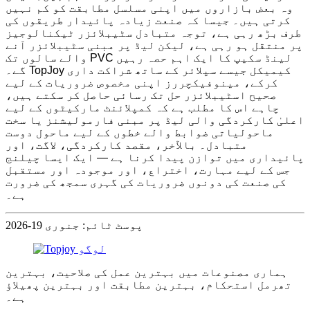
وہ بعض بازاروں میں اپنی مسلسل مطابقت کو کم نہیں
کرتی ہیں۔ جیسا کہ صنعت زیادہ پائیدار طریقوں کی
طرف بڑھ رہی ہے، توجہ متبادل سٹیبلائزر ٹیکنالوجیز
پر منتقل ہو رہی ہے، لیکن لیڈ پر مبنی سٹیبلائزر آنے
والے سالوں تک PVC لینڈ سکیپ کا ایک اہم حصہ رہیں
گے۔ TopJoy کیمیکل جیسے سپلائر کے ساتھ شراکت داری
کرکے، مینوفیکچررز اپنی مخصوص ضروریات کے لیے
صحیح اسٹیبلائزر حل تک رسائی حاصل کر سکتے ہیں،
چاہے اس کا مطلب ہے کہ کمپلائنٹ مارکیٹوں کے لیے
اعلیٰ کارکردگی والی لیڈ پر مبنی فارمولیشنز یا سخت
ماحولیاتی ضوابط والے خطوں کے لیے ماحول دوست
متبادل۔ بالآخر، مقصد کارکردگی، لاگت، اور
پائیداری میں توازن پیدا کرنا ہے — ایک ایسا چیلنج
جس کے لیے مہارت، اختراع، اور موجودہ اور مستقبل
کی صنعت کی دونوں ضروریات کی گہری سمجھ کی ضرورت
ہے۔
پوسٹ ٹائم: جنوری 19-2026
ہماری مصنوعات میں بہترین عمل کی صلاحیت، بہترین
تھرمل استحکام، بہترین مطابقت اور بہترین پھیلاؤ
ہے۔