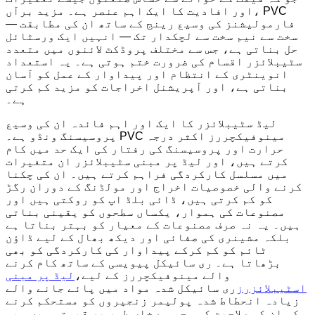
اور افادیت کا ایک اہم عنصر ہے۔ مزید برآں، PVC
فارمولیشنز کی وسیع رینج کے ساتھ ان کی مطابقت —
سخت سے نیم سخت سے لچکدار تک — انہیں ایک ورسٹائل
حل بناتی ہے، جس سے مختلف پروڈکٹ لائنوں میں متعدد
سٹیبلائزر اقسام کی ضرورت ختم ہوتی ہے۔ یہ استعداد
انوینٹری کے انتظام اور پیداوار کے عمل کو آسان
بناتی ہے، اور آپریشنل اخراجات کو مزید کم کرتی
ہے۔
لیڈ سٹیبلائزر کا ایک اور اہم فائدہ ان کی وسیع
پروسیسنگ ونڈو ہے۔ PVC مینوفیکچررز اکثر درجہ
حرارت اور پروسیسنگ کی رفتار کی ایک حد میں کام
کرتے ہیں، اور لیڈ پر مبنی سٹیبلائزر ان متغیرات
میں مسلسل کارکردگی فراہم کرتے ہیں۔ ان کی چکنا
کرنے والی خصوصیات اخراج اور مولڈنگ کے دوران رگڑ
کو کم کرتی ہیں، ڈائی بلڈ اپ کو روکتی ہیں اور
مصنوعات کی ہموار، یکساں سطحوں کو یقینی بناتی
ہیں۔ یہ نہ صرف مصنوعات کے معیار کو بہتر بناتا ہے
بلکہ مشینری کی صفائی اور دیکھ بھال کے لیے ڈاؤن
ٹائم کو کم کرکے پیداوار کی کارکردگی کو بھی
بڑھاتا ہے۔ ری سائیکل پیویسی کے ساتھ کام کرنے
والے مینوفیکچررز کے لیے،
لیڈ پر مبنی
اسٹیبلائزرز
ری سائیکل شدہ مواد میں پائے جانے والے
زیادہ انحطاط شدہ پولیمر زنجیروں کو مستحکم کرنے
کی ان کی صلاحیت کی وجہ سے خاص طور پر قیمتی ہیں۔ یہ